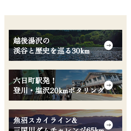
グ
越後湯沢の
リ
ッ
渓谷と歴史を巡る30km
ド
カ
ラ
グ
ム
六日町駅発！
リ
ア
ッ
登川・塩沢20kmポタリング
イ
ド
テ
カ
ム
ラ
リ
グ
ム
ン
魚沼スカイライン&
リ
ア
ク
ッ
三国川ダムチャレンジ65km
イ