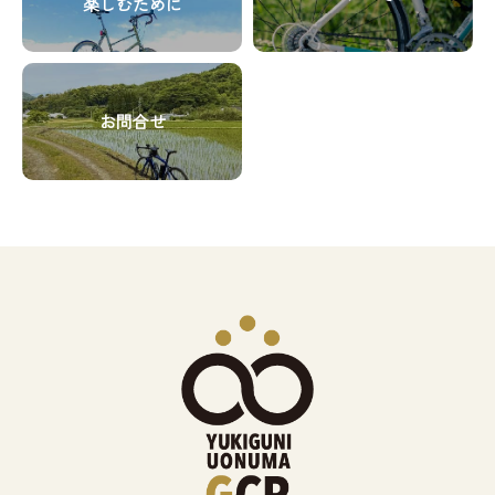
ア
ア
楽しむために
ン
ン
ド
ド
イ
イ
ク
ク
カ
カ
テ
テ
グ
ラ
ラ
ム
ム
リ
ム
ム
リ
リ
お問合せ
ッ
ア
ア
ン
ン
ド
イ
イ
ク
ク
カ
テ
テ
ラ
ム
ム
ム
リ
リ
ア
ン
ン
イ
ク
ク
テ
ム
リ
ン
ク