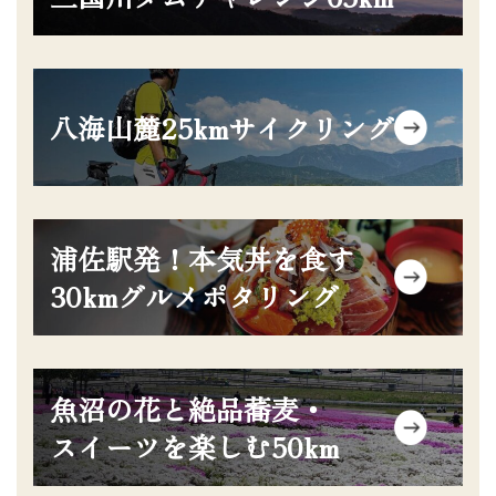
ド
テ
カ
ム
ラ
リ
グ
ム
ン
リ
ア
八海山麓25kmサイクリング
ク
ッ
イ
ド
テ
カ
ム
ラ
リ
グ
ム
ン
浦佐駅発！本気丼を食す
リ
ア
ク
ッ
30kmグルメポタリング
イ
ド
テ
カ
ム
ラ
リ
グ
ム
ン
魚沼の花と絶品蕎麦・
リ
ア
ク
ッ
スイーツを楽しむ50km
イ
ド
テ
カ