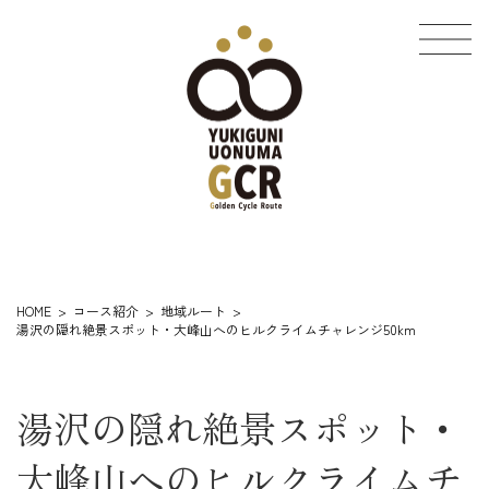
コ
ナ
ン
ビ
テ
ゲ
ン
ー
ツ
シ
へ
ョ
ス
ン
キ
に
ッ
移
プ
動
HOME
コース紹介
地域ルート
湯沢の隠れ絶景スポット・大峰山へのヒルクライムチャレンジ50km
湯沢の隠れ絶景スポット・
大峰山へのヒルクライムチ