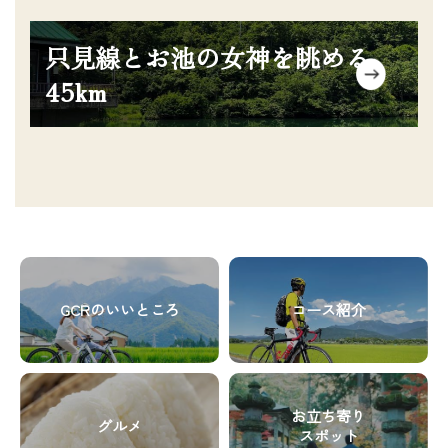
ム
ラ
リ
グ
ム
ン
只見線とお池の女神を眺める
リ
ア
ク
ッ
45km
イ
ド
テ
カ
ム
ラ
リ
ム
ン
ア
ク
イ
テ
グ
グ
ム
リ
リ
リ
GCRのいいところ
コース紹介
ッ
ッ
ン
ド
ド
ク
カ
カ
グ
グ
ラ
ラ
リ
リ
ム
ム
お立ち寄り
グルメ
ッ
ッ
ア
ア
スポット