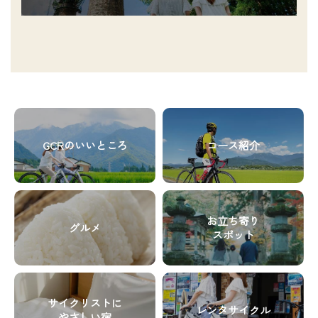
テ
カ
ム
ラ
リ
ム
ン
ア
ク
イ
テ
グ
グ
ム
リ
リ
リ
GCRのいいところ
コース紹介
ッ
ッ
ン
ド
ド
ク
カ
カ
グ
グ
ラ
ラ
リ
リ
ム
ム
お立ち寄り
グルメ
ッ
ッ
ア
ア
スポット
ド
ド
イ
イ
カ
カ
テ
テ
グ
グ
ラ
ラ
ム
ム
リ
リ
ム
ム
リ
リ
サイクリストに
レンタサイクル
ッ
ッ
ア
ア
やさしい宿