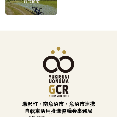
お問合せ
ッ
ア
ア
ン
ン
ド
イ
イ
ク
ク
カ
テ
テ
ラ
ム
ム
ム
リ
リ
ア
ン
ン
イ
ク
ク
テ
ム
リ
ン
ク
湯沢町・南魚沼市・魚沼市連携
自転車活用推進協議会事務局