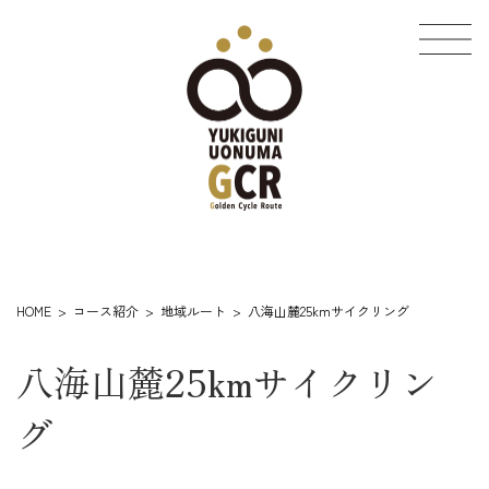
コ
ナ
ン
ビ
テ
ゲ
ン
ー
ツ
シ
へ
ョ
ス
ン
キ
に
ッ
移
プ
動
HOME
コース紹介
地域ルート
八海山麓25kmサイクリング
八海山麓25kmサイクリン
グ