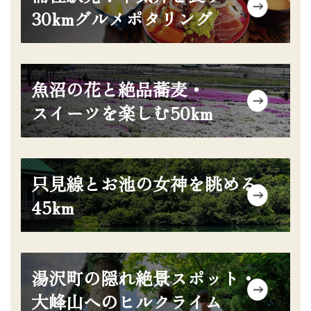
ク
ッ
30kmグルメポタリング
イ
ド
テ
カ
ム
ラ
リ
グ
ム
ン
魚沼の花と絶品蕎麦・
リ
ア
ク
ッ
スイーツを楽しむ50km
イ
ド
テ
カ
ム
ラ
リ
グ
ム
ン
只見線とお池の女神を眺める
リ
ア
ク
ッ
45km
イ
ド
テ
カ
ム
ラ
リ
グ
ム
ン
湯沢町の隠れ絶景スポット・
リ
ア
ク
ッ
大峰山へのヒルクライム
イ
ド