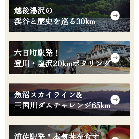
グ
越後湯沢の
リ
ッ
渓谷と歴史を巡る30km
ド
カ
ラ
グ
ム
六日町駅発！
リ
ア
ッ
登川・塩沢20kmポタリング
イ
ド
テ
カ
ム
ラ
リ
グ
ム
ン
魚沼スカイライン&
リ
ア
ク
ッ
三国川ダムチャレンジ65km
イ
ド
テ
カ
ム
ラ
リ
グ
ム
ン
浦佐駅発！本気丼を食す
リ
ア