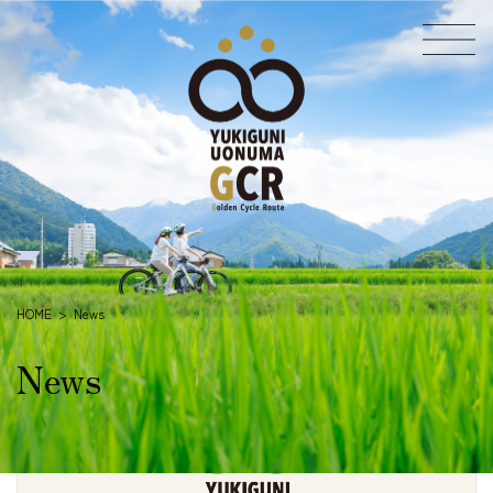
コ
ナ
ン
ビ
テ
ゲ
ン
ー
ツ
シ
へ
ョ
ス
ン
キ
に
ッ
移
プ
動
HOME
News
News